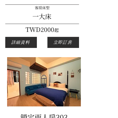
客房床型
一大床
​TWD2000
起
詳細資料
立即訂房
鎖定兩人房303