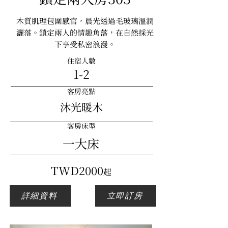
木質肌理包圍感官，晨光透過毛玻璃溫潤
灑落。鎖定兩人的情趣角落，在自然採光
下享受私密浪漫。
住宿人數
​1-2
客房亮點
沐光暖木
客房床型
一大床
​TWD2000
起
詳細資料
立即訂房