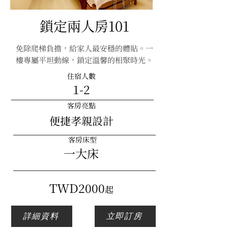
鎖定兩人房101
免除爬梯負擔，給家人最安穩的體貼。一
樓專屬平坦動線，鎖定溫馨的相聚時光。
住宿人數
1-2
客房亮點
便捷孝親設計
客房床型
一大床
​TWD2000
起
詳細資料
立即訂房