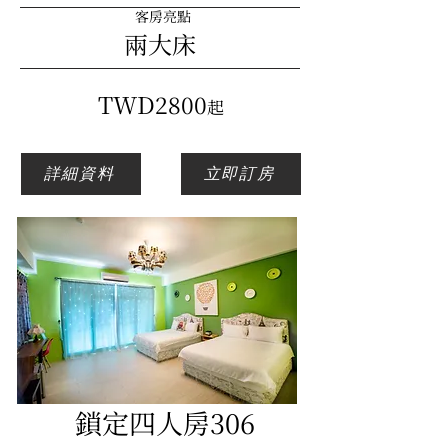
客房亮點
兩大床
​TWD2800
起
詳細資料
立即訂房
鎖定四人房306