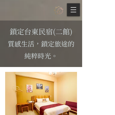
鎖定台東民宿(二館)
質感生活，鎖定旅途的
純粹時光。