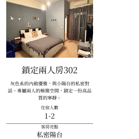
鎖定兩人房302
灰色系的內斂優雅，與小陽台的私密對
話。專屬兩人的極簡空間，鎖定一份高品
質的寧靜。
住宿人數
1-2
客房亮點
私密陽台