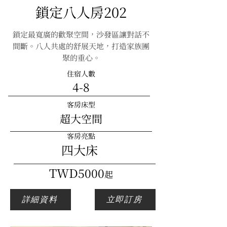
鎖定八人房202
鎖定最寬廣的歡聚空間，沙發區讓對話不
間斷。八人共處的舒展天地，打造家族團
聚的重心。
住宿人數
4-8
客房床型
超大空間
客房亮點
四大床
​TWD5000
起
詳細資料
立即訂房