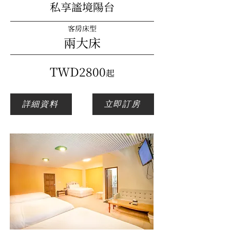
私享謐境陽台
客房床型
兩大床
​TWD2800
起
詳細資料
立即訂房