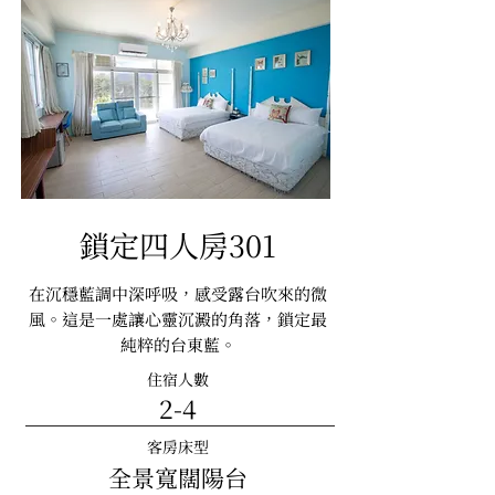
鎖定四人房301
在沉穩藍調中深呼吸，感受露台吹來的微
風。這是一處讓心靈沉澱的角落，鎖定最
純粹的台東藍。
住宿人數
2-4
客房床型
全景寬闊陽台