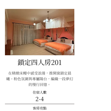
鎖定四人房201
在精緻床幔中感受浪漫，推開窗鎖定晨
曦。粉色氛圍與專屬陽台，編織一段夢幻
的慢行回憶。
住宿人數
​2-4
客房亮點