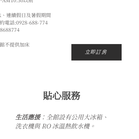
午AM10:30以前
六、連續假日及暑假期間
:0928-688-774
688774
館不提供加床
立即訂房
貼心服務
生活應援
：全館設有公用大冰箱、
洗衣機與 RO 冰溫熱飲水機。