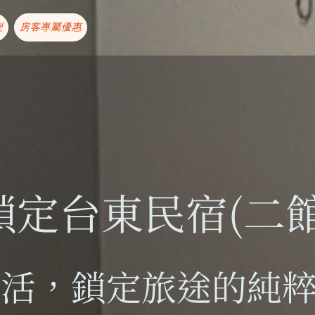
型
房客專屬優惠
鎖定台東民宿(二館
生活，鎖定旅途的純