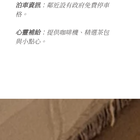
泊車資訊
：鄰近設有政府免費停車
格。
心靈補給
：提供咖啡機、精選茶包
與小點心。