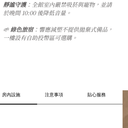
靜謐守護
：全館室內嚴禁吸菸與寵物，並請
於晚間 10:00 後降低音量。
🌱
綠色旅宿
：響應減塑不提供拋棄式備品，
一樓設有自助投幣區可選購。
房內設施
注意事項
貼心服務