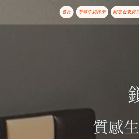
首頁
草莓牛奶房型
鎖定台東房
質感