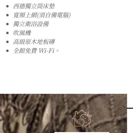
西德獨立筒床墊
寬頻上網(須自備電腦)
獨立衛浴設備
吹風機
高級原木地板磚
全館免費 Wi-Fi。