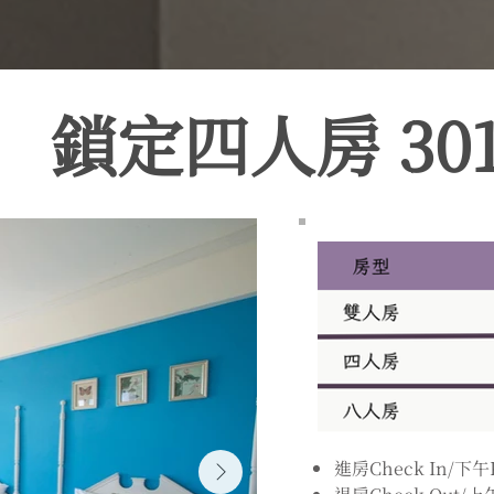
鎖定四人房 30
進房Check In/下午