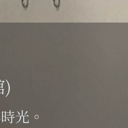
)
粹時光。