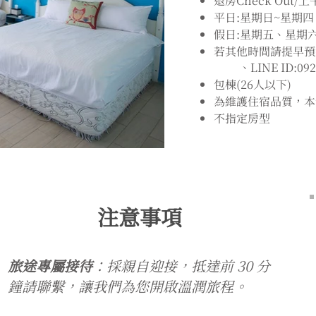
退房Check Out/上
平日:星期日~星期四
假日:星期五、星期
若其他時間請提早預約電話
、LINE ID:0928
包棟(26人以下)
為維護住宿品質，本
不指定房型
注意事項
旅途專屬接待
：採親自迎接，抵達前 30 分
鐘請聯繫，讓我們為您開啟溫潤旅程。