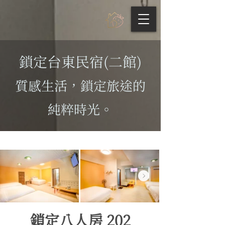
鎖定台東民宿(二館)
質感生活，鎖定旅途的
純粹時光。
鎖定八人房 202