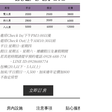
進房Check In/下午PM3:00以後
退房Check Out/上午AM10:30以前
平日:星期日~星期四
假日:星期五、星期六、連續假日及暑假期間
若其他時間請提早預約電話:
0928-688-774
、LINE ID:0928688774
包棟(20人以下，5人以上)
加床/平日假日一人500，加床過年定價加800
不指定房型
立即訂房
房內設施
注意事項
貼心服務