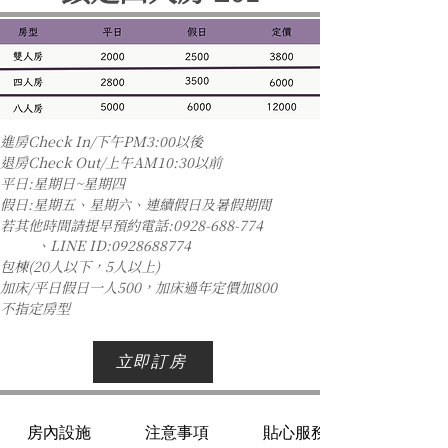
進房Check In/下午PM3:00以後
退房Check Out/上午AM10:30以前
平日:星期日~星期四
假日:星期五、星期六、連續假日及暑假期間
若其他時間請提早預約電話:
0928-688-774
、LINE ID:0928688774
包棟(20人以下，5人以上)
加床/平日假日一人500，加床過年定價加800
不指定房型
立即訂房
房內設施
注意事項
貼心服務