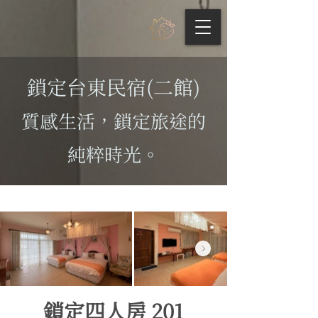
鎖定台東民宿(二館)
質感生活，鎖定旅途的
純粹時光。
鎖定四人房 201