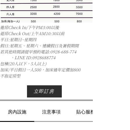
進房Check In/下午PM3:00以後
退房Check Out/上午AM10:30以前
平日:星期日~星期四
假日:星期五、星期六、連續假日及暑假期間
若其他時間請提早預約電話:
0928-688-774
、LINE ID:0928688774
包棟(20人以下，5人以上)
加床/平日假日一人500，加床過年定價加800
不指定房型
立即訂房
房內設施
注意事項
貼心服務